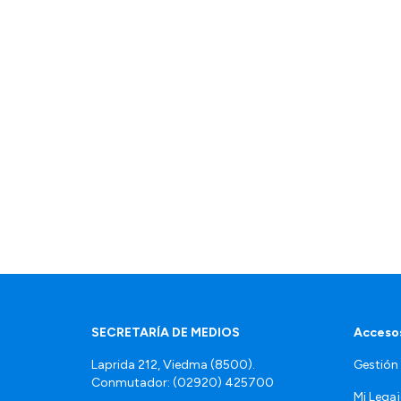
SECRETARÍA DE MEDIOS
Accesos
Laprida 212, Viedma (8500).
Gestión
Conmutador: (02920) 425700
Mi Lega