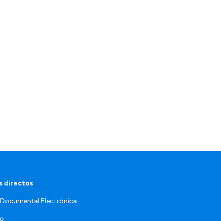
 directos
 Documental Electrónica
jo