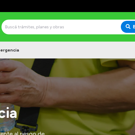
mergencia
cia
ente al riesgo de