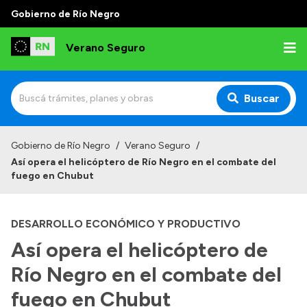
Gobierno de Río Negro
Verano Seguro
Buscar
Inicio
Gobierno de Río Negro
/
Verano Seguro
/
Así opera el helicóptero de Río Negro en el combate del
fuego en Chubut
Transparencia
DESARROLLO ECONÓMICO Y PRODUCTIVO
Presupuesto
Así opera el helicóptero de
Boletín Oficial
Río Negro en el combate del
Compras y licitaciones
Consulta de expedientes
fuego en Chubut